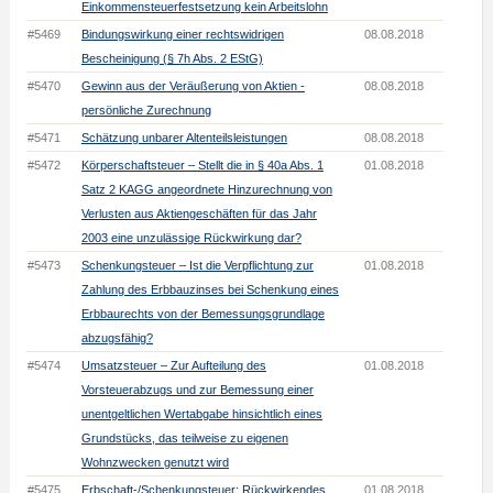
Einkommensteuerfestsetzung kein Arbeitslohn
#5469
Bindungswirkung einer rechtswidrigen
08.08.2018
Bescheinigung (§ 7h Abs. 2 EStG)
#5470
Gewinn aus der Veräußerung von Aktien -
08.08.2018
persönliche Zurechnung
#5471
Schätzung unbarer Altenteilsleistungen
08.08.2018
#5472
Körperschaftsteuer – Stellt die in § 40a Abs. 1
01.08.2018
Satz 2 KAGG angeordnete Hinzurechnung von
Verlusten aus Aktiengeschäften für das Jahr
2003 eine unzulässige Rückwirkung dar?
#5473
Schenkungsteuer – Ist die Verpflichtung zur
01.08.2018
Zahlung des Erbbauzinses bei Schenkung eines
Erbbaurechts von der Bemessungsgrundlage
abzugsfähig?
#5474
Umsatzsteuer – Zur Aufteilung des
01.08.2018
Vorsteuerabzugs und zur Bemessung einer
unentgeltlichen Wertabgabe hinsichtlich eines
Grundstücks, das teilweise zu eigenen
Wohnzwecken genutzt wird
#5475
Erbschaft-/Schenkungsteuer: Rückwirkendes
01.08.2018