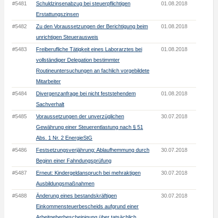
#5481
Schuldzinsenabzug bei steuerpflichtigen
01.08.2018
Erstattungszinsen
#5482
Zu den Voraussetzungen der Berichtigung beim
01.08.2018
unrichtigen Steuerausweis
#5483
Freiberufliche Tätigkeit eines Laborarztes bei
01.08.2018
vollständiger Delegation bestimmter
Routineuntersuchungen an fachlich vorgebildete
Mitarbeiter
#5484
Divergenzanfrage bei nicht feststehendem
01.08.2018
Sachverhalt
#5485
Voraussetzungen der unverzüglichen
30.07.2018
Gewährung einer Steuerentlastung nach § 51
Abs. 1 Nr. 2 EnergieStG
#5486
Festsetzungsverjährung: Ablaufhemmung durch
30.07.2018
Beginn einer Fahndungsprüfung
#5487
Erneut: Kindergeldanspruch bei mehraktigen
30.07.2018
Ausbildungsmaßnahmen
#5488
Änderung eines bestandskräftigen
30.07.2018
Einkommensteuerbescheids aufgrund einer
Arbeitgeberbescheinigung über tatsächlich