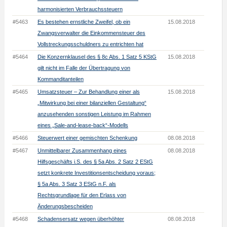
harmonisierten Verbrauchssteuern
#5463
Es bestehen ernstliche Zweifel, ob ein
15.08.2018
Zwangsverwalter die Einkommensteuer des
Vollstreckungsschuldners zu entrichten hat
#5464
Die Konzernklausel des § 8c Abs. 1 Satz 5 KStG
15.08.2018
gilt nicht im Falle der Übertragung von
Kommanditanteilen
#5465
Umsatzsteuer – Zur Behandlung einer als
15.08.2018
„Mitwirkung bei einer bilanziellen Gestaltung“
anzusehenden sonstigen Leistung im Rahmen
eines „Sale-and-lease-back“-Modells
#5466
Steuerwert einer gemischten Schenkung
08.08.2018
#5467
Unmittelbarer Zusammenhang eines
08.08.2018
Hilfsgeschäfts i.S. des § 5a Abs. 2 Satz 2 EStG
setzt konkrete Investitionsentscheidung voraus;
§ 5a Abs. 3 Satz 3 EStG n.F. als
Rechtsgrundlage für den Erlass von
Änderungsbescheiden
#5468
Schadensersatz wegen überhöhter
08.08.2018