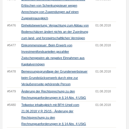
Erlöschen von Schenkungsteuer wegen
Anrechnung von Zuwendungen auf einen
Zugewinnausgleich
#5476
Einheitsbewertung: Verpachtung zum Abbau von
01.08.2018
Bodenschätzen ändert nichts an der Zuordnung
zum land- und forstwirtschaftlichen Vermögen
#5477
Einkommensteuer: Beim Erwerb von
01.08.2018
Investmentfondsanteilen gezahlter
Zwischengewinn als negative Einnahmen aus
Kapitalvermögen
#5478
Bemessungsgrundlage der Grunderwerbsteuer
01.08.2018
beim Grundstückserwerb durch eine zur
Veräußererseite gehörende Person
#5479
Änderung der Rechtsprechung zu den
01.08.2018
Rechnungsanforderungen in § 14 Abs. 4 UStG
#5480
Teilweise inhaltsgleich mit BFH-Urteil vom
01.08.2018
21.06.2018 V R 25/15 - Änderung der
Rechtsprechung zu den
Rechnungsanforderungen in § 14 Abs. 4 UStG