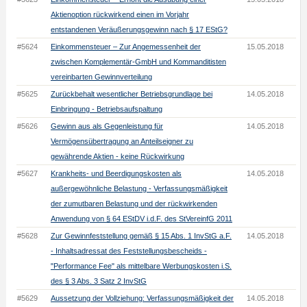
Aktienoption rückwirkend einen im Vorjahr
entstandenen Veräußerungsgewinn nach § 17 EStG?
#5624
Einkommensteuer – Zur Angemessenheit der
15.05.2018
zwischen Komplementär-GmbH und Kommanditisten
vereinbarten Gewinnverteilung
#5625
Zurückbehalt wesentlicher Betriebsgrundlage bei
14.05.2018
Einbringung - Betriebsaufspaltung
#5626
Gewinn aus als Gegenleistung für
14.05.2018
Vermögensübertragung an Anteilseigner zu
gewährende Aktien - keine Rückwirkung
#5627
Krankheits- und Beerdigungskosten als
14.05.2018
außergewöhnliche Belastung - Verfassungsmäßigkeit
der zumutbaren Belastung und der rückwirkenden
Anwendung von § 64 EStDV i.d.F. des StVereinfG 2011
#5628
Zur Gewinnfeststellung gemäß § 15 Abs. 1 InvStG a.F.
14.05.2018
- Inhaltsadressat des Feststellungsbescheids -
"Performance Fee" als mittelbare Werbungskosten i.S.
des § 3 Abs. 3 Satz 2 InvStG
#5629
Aussetzung der Vollziehung: Verfassungsmäßigkeit der
14.05.2018