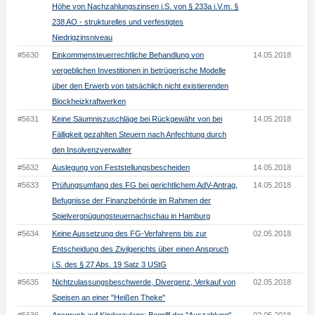
Höhe von Nachzahlungszinsen i.S. von § 233a i.V.m. §
238 AO - strukturelles und verfestigtes
Niedrigzinsniveau
#5630
Einkommensteuerrechtliche Behandlung von
14.05.2018
vergeblichen Investitionen in betrügerische Modelle
über den Erwerb von tatsächlich nicht existierenden
Blockheizkraftwerken
#5631
Keine Säumniszuschläge bei Rückgewähr von bei
14.05.2018
Fälligkeit gezahlten Steuern nach Anfechtung durch
den Insolvenzverwalter
#5632
Auslegung von Feststellungsbescheiden
14.05.2018
#5633
Prüfungsumfang des FG bei gerichtlichem AdV-Antrag,
14.05.2018
Befugnisse der Finanzbehörde im Rahmen der
Spielvergnügungsteuernachschau in Hamburg
#5634
Keine Aussetzung des FG-Verfahrens bis zur
02.05.2018
Entscheidung des Zivilgerichts über einen Anspruch
i.S. des § 27 Abs. 19 Satz 3 UStG
#5635
Nichtzulassungsbeschwerde, Divergenz, Verkauf von
02.05.2018
Speisen an einer "Heißen Theke"