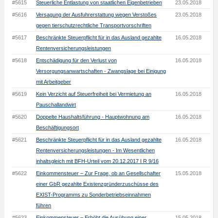
#5615
Steuerliche Entlastung von staatlichen Eigenbetrieben
23.05.2018
#5616
Versagung der Ausfuhrerstattung wegen Verstoßes
23.05.2018
gegen tierschutzrechtliche Transportvorschriften
#5617
Beschränkte Steuerpflicht für in das Ausland gezahlte
16.05.2018
Rentenversicherungsleistungen
#5618
Entschädigung für den Verlust von
16.05.2018
Versorgungsanwartschaften - Zwangslage bei Einigung
mit Arbeitgeber
#5619
Kein Verzicht auf Steuerfreiheit bei Vermietung an
16.05.2018
Pauschallandwirt
#5620
Doppelte Haushaltsführung - Hauptwohnung am
16.05.2018
Beschäftigungsort
#5621
Beschränkte Steuerpflicht für in das Ausland gezahlte
16.05.2018
Rentenversicherungsleistungen - Im Wesentlichen
inhaltsgleich mit BFH-Urteil vom 20.12.2017 I R 9/16
#5622
Einkommensteuer – Zur Frage, ob an Gesellschafter
15.05.2018
einer GbR gezahlte Existenzgründerzuschüsse des
EXIST-Programms zu Sonderbetriebseinnahmen
führen
#5623
Einkommensteuer – Erhöht die Ausübung einer
15.05.2018