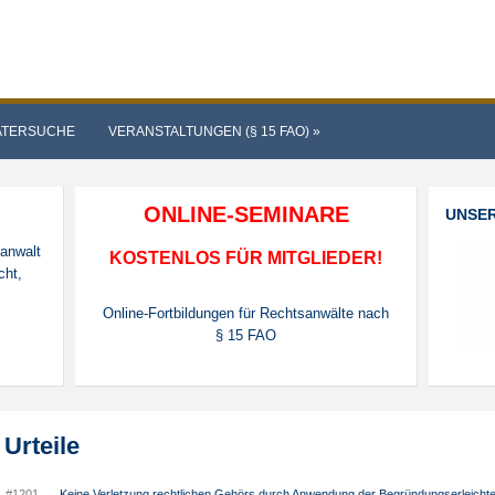
ATERSUCHE
VERANSTALTUNGEN (§ 15 FAO)
»
ONLINE-SEMINARE
UNSE
sanwalt
KOSTENLOS FÜR MITGLIEDER!
cht,
Online-Fortbildungen für Rechtsanwälte nach
§ 15 FAO
Urteile
#1201
Keine Verletzung rechtlichen Gehörs durch Anwendung der Begründungserleichte