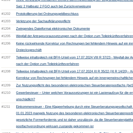
Satz 2 Halbsatz 2 FGO auch bei Zurückverweisung
#1202
Protokollierung bei Ordnungsgeldbeschluss
#1203
Verletzung der Sachaufklärungspflicht
#1204
Zwingendes Dateiformat elektronischer Dokumente
#1205
Wegfall der Antragsvoraussetzungen nach der Option zum Teileinkünfteverfahre
#1206
Keine rückwirkende Korrektur von Rechnungen bei fehlendem Hinweis auf ein in
Dreiecksgeschäft
#1207
Teilweise inhaltsgleich mit BFH-Urteil vom 17.07.2024 VIII R 37/23 - Wegfall der
nach der Option zum Teileinkünfteverfahren
#1208
Teilweise Inhaltsgleich mit BFH-Urteil vom 17.07.2024 XI R 35/22 (XI R 14/20) - 
Korrektur von Rechnungen bei fehlendem Hinweis auf ein innergemeinschaftlich
#1209
Zur Nutzungspflicht des besonderen elektronischen Steuerberaterpostfachs (beS
#1210
Gewerbesteuer – Unter welchen Voraussetzungen ist ein Lastenaufzug für die er
unschädlich?
#1211
Einkommensteuer - Eine Klageerhebung durch eine Steuerberatungsgesellschaft pe
01.01.2023 mangels Nutzung des besonderen elektronischen Steuerberaterpostf
gesetzliche Formerfordernis und ist daher unzulässig, da die Steuerberaterplattfo
postfachverordnung wirksam zustande gekommen ist