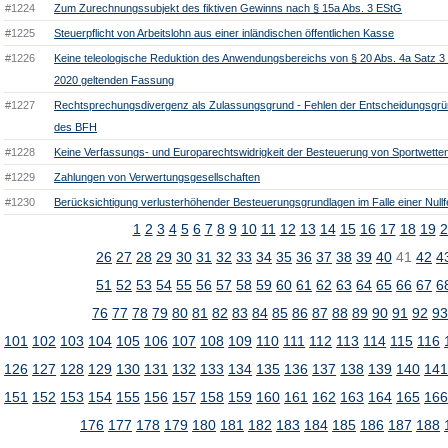
#1224
Zum Zurechnungssubjekt des fiktiven Gewinns nach § 15a Abs. 3 EStG
#1225
Steuerpflicht von Arbeitslohn aus einer inländischen öffentlichen Kasse
#1226
Keine teleologische Reduktion des Anwendungsbereichs von § 20 Abs. 4a Satz 3 
2020 geltenden Fassung
#1227
Rechtsprechungsdivergenz als Zulassungsgrund - Fehlen der Entscheidungsgrü
des BFH
#1228
Keine Verfassungs- und Europarechtswidrigkeit der Besteuerung von Sportwette
#1229
Zahlungen von Verwertungsgesellschaften
#1230
Berücksichtigung verlusterhöhender Besteuerungsgrundlagen im Falle einer Null
1
2
3
4
5
6
7
8
9
10
11
12
13
14
15
16
17
18
19
2
26
27
28
29
30
31
32
33
34
35
36
37
38
39
40
41
42
4
51
52
53
54
55
56
57
58
59
60
61
62
63
64
65
66
67
6
76
77
78
79
80
81
82
83
84
85
86
87
88
89
90
91
92
9
101
102
103
104
105
106
107
108
109
110
111
112
113
114
115
116
126
127
128
129
130
131
132
133
134
135
136
137
138
139
140
14
151
152
153
154
155
156
157
158
159
160
161
162
163
164
165
16
176
177
178
179
180
181
182
183
184
185
186
187
188