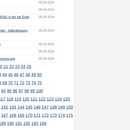
05.09.2024
05.09.2024
EStG in der bis Ende
05.09.2024
nde - Selbstbindung
05.09.2024
n
05.09.2024
05.09.2024
festsetzung
05.09.2024
0
21
22
23
24
25
3
44
45
46
47
48
49
50
8
69
70
71
72
73
74
75
3
94
95
96
97
98
99
100
117
118
119
120
121
122
123
124
125
1
142
143
144
145
146
147
148
149
150
6
167
168
169
170
171
172
173
174
175
189
190
191
192
193
194