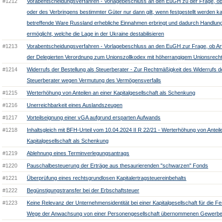
#1212
Vorabentscheidungsverfahren - Vorlagebeschluss an den EuGH zu der Frage, ob 
oder des Verbringens bestimmter Güter nur dann gilt, wenn festgestellt werden k
betreffende Ware Russland erhebliche Einnahmen erbringt und dadurch Handlu
ermöglicht, welche die Lage in der Ukraine destabilisieren
#1213
Vorabentscheidungsverfahren - Vorlagebeschluss an den EuGH zur Frage, ob Art
der Delegierten Verordnung zum Unionszollkodex mit höherrangigem Unionsrecht 
#1214
Widerrufs der Bestellung als Steuerberater - Zur Rechtmäßigkeit des Widerrufs de
Steuerberater wegen Vermutung des Vermögensverfalls
#1215
Werterhöhung von Anteilen an einer Kapitalgesellschaft als Schenkung
#1216
Unerreichbarkeit eines Auslandszeugen
#1217
Vorteilseignung einer vGA aufgrund ersparten Aufwands
#1218
Inhaltsgleich mit BFH-Urteil vom 10.04.2024 II R 22/21 - Werterhöhung von Anteil
Kapitalgesellschaft als Schenkung
#1219
Ablehnung eines Terminverlegungsantrags
#1220
Pauschalbesteuerung der Erträge aus thesaurierenden "schwarzen" Fonds
#1221
Überprüfung eines rechtsgrundlosen Kapitalertragsteuereinbehalts
#1222
Begünstigungstransfer bei der Erbschaftsteuer
#1223
Keine Relevanz der Unternehmensidentität bei einer Kapitalgesellschaft für die Fe
Wege der Anwachsung von einer Personengesellschaft übernommenen Gewerbe