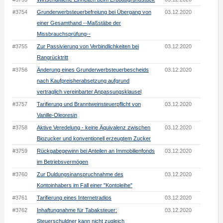
#3754
Grunderwerbsteuerbefreiung bei Übergang von
03.12.2020
einer Gesamthand --Maßstäbe der
Missbrauchsprüfung--
#3755
Zur Passivierung von Verbindlichkeiten bei
03.12.2020
Rangrücktritt
#3756
Änderung eines Grunderwerbsteuerbescheids
03.12.2020
nach Kaufpreisherabsetzung aufgrund
vertraglich vereinbarter Anpassungsklausel
#3757
Tarifierung und Branntweinsteuerpflicht von
03.12.2020
Vanille-Oleoresin
#3758
Aktive Veredelung - keine Äquivalenz zwischen
03.12.2020
Biozucker und konventionell erzeugtem Zucker
#3759
Rückgabegewinn bei Anteilen an Immobilienfonds
03.12.2020
im Betriebsvermögen
#3760
Zur Duldungsinanspruchnahme des
03.12.2020
Kontoinhabers im Fall einer "Kontoleihe"
#3761
Tarifierung eines Internetradios
03.12.2020
#3762
Inhaftungnahme für Tabaksteuer:
03.12.2020
Steuerschuldner kann nicht zugleich