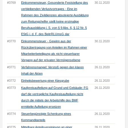
#3769
Einkommensteuer, Gesonderte Feststellung des
30.11.2020
verbleibenden Verlustvortrages - Eine im
Rahmen des Zivildienstes absolvierte Ausbildung
zum Rettungshelfer stellt keine erstmalige
Berufsausbildung i. S. von § 9 Abs. 6, § 12 Nr. 5
EStG i. d. F. des BeitrRLUmsG dar
#3770
Einkommensteuer - Gewinn aus der
30.11.2020
Rückübertragung von Anteilen im Rahmen einer
Mitarbeiterbeteiligung als nicht steuerbarer
Vorgang auf der privaten Vermögensebene
#3771
Verfahrensmangel: Verstoß gegen den klaren
26.11.2020
Inhalt der Akten
#3772
Einheitsbewertung einer Kiesgrube
26.11.2020
#3773
Kaufpreisaufteilung auf Grund und Gebäude: FG
26.11.2020
darf die vertragliche Kaufpreisaufteilung nicht
durch die mittels der Arbeitshilfe des BMF
ermittelte Aufteilung ersetzen
#3774
Steuerbegünstigte Schenkung eines
26.11.2020
Kommanditanteils
#3775
Mittelbare Anteilsvereinigung an einer
26.11.2020