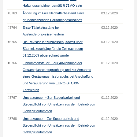
Haftungsschuldner gemäß § 71 AO sein
#3763
Änderung im Gesellschafterbestand einer
03.12.2020
grundbesitzenden Personengesellschaft
#3764
Erste Tätigkeitsstätte bei
03.12.2020
Auslands(praxis)semestern
#3765
Die Revision ist zuzulassen, soweit über
03.12.2020
Säumniszuschläge für die Zeit nach dem
31.12.2009 abgerechnet wurde
#3766
Einkommensteuer – Zur Anwendung der
01.12.2020
Gesamtplanrechtsprechung und zur Annahme
eines Gestaltungsmissbrauchs bei Anschaffung
und Veräußerung von EURO-STOXX-
Zertifikaten
#3767
Umsatzsteuer – Zur Steuerbarkeit und
01.12.2020
Steuerpflicht von Umsätzen aus dem Betrieb von
Geldspielautomaten
#3768
Umsatzsteuer - Zur Steuerbarkeit und
01.12.2020
Steuerpflicht von Umsätzen aus dem Betrieb von
Geldspielautomaten