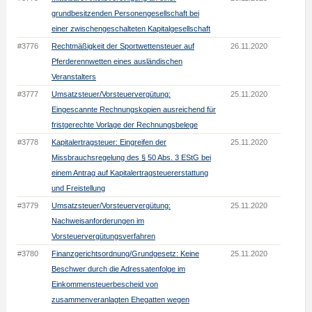
grundbesitzenden Personengesellschaft bei
einer zwischengeschalteten Kapitalgesellschaft
#3776
Rechtmäßigkeit der Sportwettensteuer auf
26.11.2020
Pferderennwetten eines ausländischen
Veranstalters
#3777
Umsatzsteuer/Vorsteuervergütung:
25.11.2020
Eingescannte Rechnungskopien ausreichend für
fristgerechte Vorlage der Rechnungsbelege
#3778
Kapitalertragsteuer: Eingreifen der
25.11.2020
Missbrauchsregelung des § 50 Abs. 3 EStG bei
einem Antrag auf Kapitalertragsteuererstattung
und Freistellung
#3779
Umsatzsteuer/Vorsteuervergütung:
25.11.2020
Nachweisanforderungen im
Vorsteuervergütungsverfahren
#3780
Finanzgerichtsordnung/Grundgesetz: Keine
25.11.2020
Beschwer durch die Adressatenfolge im
Einkommensteuerbescheid von
zusammenveranlagten Ehegatten wegen