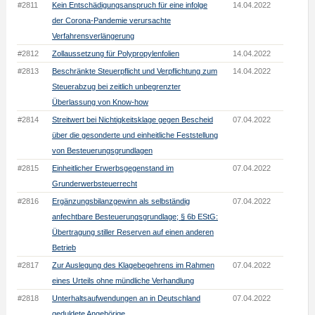
#2811
Kein Entschädigungsanspruch für eine infolge
14.04.2022
der Corona-Pandemie verursachte
Verfahrensverlängerung
#2812
Zollaussetzung für Polypropylenfolien
14.04.2022
#2813
Beschränkte Steuerpflicht und Verpflichtung zum
14.04.2022
Steuerabzug bei zeitlich unbegrenzter
Überlassung von Know-how
#2814
Streitwert bei Nichtigkeitsklage gegen Bescheid
07.04.2022
über die gesonderte und einheitliche Feststellung
von Besteuerungsgrundlagen
#2815
Einheitlicher Erwerbsgegenstand im
07.04.2022
Grunderwerbsteuerrecht
#2816
Ergänzungsbilanzgewinn als selbständig
07.04.2022
anfechtbare Besteuerungsgrundlage; § 6b EStG:
Übertragung stiller Reserven auf einen anderen
Betrieb
#2817
Zur Auslegung des Klagebegehrens im Rahmen
07.04.2022
eines Urteils ohne mündliche Verhandlung
#2818
Unterhaltsaufwendungen an in Deutschland
07.04.2022
geduldete Angehörige