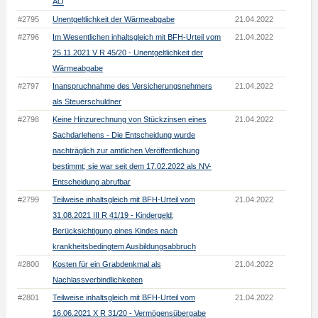
AO
#2795
Unentgeltlichkeit der Wärmeabgabe
21.04.2022
#2796
Im Wesentlichen inhaltsgleich mit BFH-Urteil vom
21.04.2022
25.11.2021 V R 45/20 - Unentgeltlichkeit der
Wärmeabgabe
#2797
Inanspruchnahme des Versicherungsnehmers
21.04.2022
als Steuerschuldner
#2798
Keine Hinzurechnung von Stückzinsen eines
21.04.2022
Sachdarlehens - Die Entscheidung wurde
nachträglich zur amtlichen Veröffentlichung
bestimmt; sie war seit dem 17.02.2022 als NV-
Entscheidung abrufbar
#2799
Teilweise inhaltsgleich mit BFH-Urteil vom
21.04.2022
31.08.2021 III R 41/19 - Kindergeld;
Berücksichtigung eines Kindes nach
krankheitsbedingtem Ausbildungsabbruch
#2800
Kosten für ein Grabdenkmal als
21.04.2022
Nachlassverbindlichkeiten
#2801
Teilweise inhaltsgleich mit BFH-Urteil vom
21.04.2022
16.06.2021 X R 31/20 - Vermögensübergabe