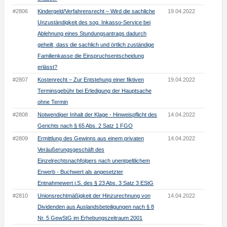
#2806
Kindergeld/Verfahrensrecht – Wird die sachliche
19.04.2022
Unzuständigkeit des sog. Inkasso-Service bei
Ablehnung eines Stundungsantrags dadurch
geheilt, dass die sachlich und örtlich zuständige
Familienkasse die Einspruchsentscheidung
erlässt?
#2807
Kostenrecht – Zur Entstehung einer fiktiven
19.04.2022
Terminsgebühr bei Erledigung der Hauptsache
ohne Termin
#2808
Notwendiger Inhalt der Klage - Hinweispflicht des
14.04.2022
Gerichts nach § 65 Abs. 2 Satz 1 FGO
#2809
Ermittlung des Gewinns aus einem privaten
14.04.2022
Veräußerungsgeschäft des
Einzelrechtsnachfolgers nach unentgeltlichem
Erwerb - Buchwert als angesetzter
Entnahmewert i.S. des § 23 Abs. 3 Satz 3 EStG
#2810
Unionsrechtmäßigkeit der Hinzurechnung von
14.04.2022
Dividenden aus Auslandsbeteiligungen nach § 8
Nr. 5 GewStG im Erhebungszeitraum 2001