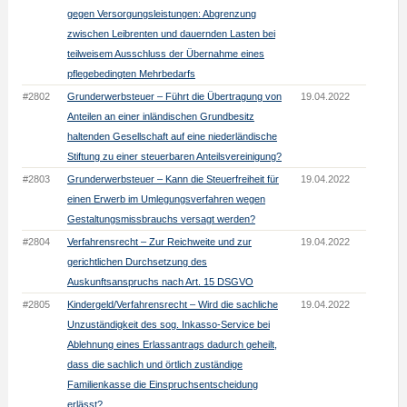
gegen Versorgungsleistungen: Abgrenzung
zwischen Leibrenten und dauernden Lasten bei
teilweisem Ausschluss der Übernahme eines
pflegebedingten Mehrbedarfs
#2802
Grunderwerbsteuer – Führt die Übertragung von
19.04.2022
Anteilen an einer inländischen Grundbesitz
haltenden Gesellschaft auf eine niederländische
Stiftung zu einer steuerbaren Anteilsvereinigung?
#2803
Grunderwerbsteuer – Kann die Steuerfreiheit für
19.04.2022
einen Erwerb im Umlegungsverfahren wegen
Gestaltungsmissbrauchs versagt werden?
#2804
Verfahrensrecht – Zur Reichweite und zur
19.04.2022
gerichtlichen Durchsetzung des
Auskunftsanspruchs nach Art. 15 DSGVO
#2805
Kindergeld/Verfahrensrecht – Wird die sachliche
19.04.2022
Unzuständigkeit des sog. Inkasso-Service bei
Ablehnung eines Erlassantrags dadurch geheilt,
dass die sachlich und örtlich zuständige
Familienkasse die Einspruchsentscheidung
erlässt?