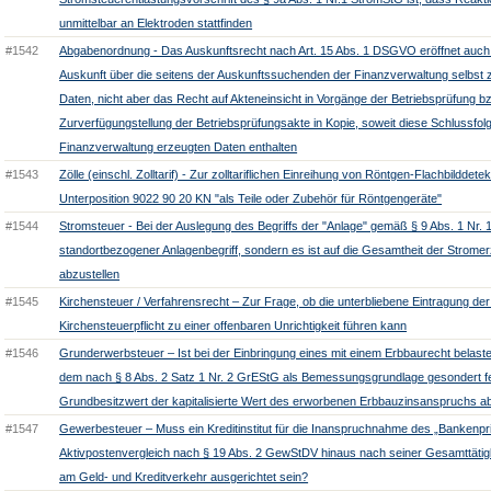
unmittelbar an Elektroden stattfinden
#1542
Abgabenordnung - Das Auskunftsrecht nach Art. 15 Abs. 1 DSGVO eröffnet auch
Auskunft über die seitens der Auskunftssuchenden der Finanzverwaltung selbst z
Daten, nicht aber das Recht auf Akteneinsicht in Vorgänge der Betriebsprüfung b
Zurverfügungstellung der Betriebsprüfungsakte in Kopie, soweit diese Schlussfo
Finanzverwaltung erzeugten Daten enthalten
#1543
Zölle (einschl. Zolltarif) - Zur zolltariflichen Einreihung von Röntgen-Flachbilddetek
Unterposition 9022 90 20 KN "als Teile oder Zubehör für Röntgengeräte"
#1544
Stromsteuer - Bei der Auslegung des Begriffs der "Anlage" gemäß § 9 Abs. 1 Nr. 1
standortbezogener Anlagenbegriff, sondern es ist auf die Gesamtheit der Strome
abzustellen
#1545
Kirchensteuer / Verfahrensrecht – Zur Frage, ob die unterbliebene Eintragung de
Kirchensteuerpflicht zu einer offenbaren Unrichtigkeit führen kann
#1546
Grunderwerbsteuer – Ist bei der Einbringung eines mit einem Erbbaurecht belas
dem nach § 8 Abs. 2 Satz 1 Nr. 2 GrEStG als Bemessungsgrundlage gesondert fe
Grundbesitzwert der kapitalisierte Wert des erworbenen Erbbauzinsanspruchs 
#1547
Gewerbesteuer – Muss ein Kreditinstitut für die Inanspruchnahme des „Bankenpri
Aktivpostenvergleich nach § 19 Abs. 2 GewStDV hinaus nach seiner Gesamttätig
am Geld- und Kreditverkehr ausgerichtet sein?