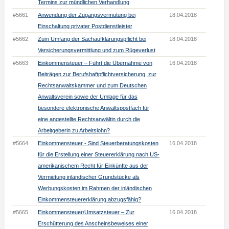
Termins zur mündlichen Verhandlung
#5661
Anwendung der Zugangsvermutung bei
18.04.2018
Einschaltung privater Postdienstleister
#5662
Zum Umfang der Sachaufklärungspflicht bei
18.04.2018
Versicherungsvermittlung und zum Rügeverlust
#5663
Einkommensteuer – Führt die Übernahme von
16.04.2018
Beiträgen zur Berufshaftpflichtversicherung, zur
Rechtsanwaltskammer und zum Deutschen
Anwaltsverein sowie der Umlage für das
besondere elektronische Anwaltspostfach für
eine angestellte Rechtsanwältin durch die
Arbeitgeberin zu Arbeitslohn?
#5664
Einkommensteuer - Sind Steuerberatungskosten
16.04.2018
für die Erstellung einer Steuererklärung nach US-
amerikanischem Recht für Einkünfte aus der
Vermietung inländischer Grundstücke als
Werbungskosten im Rahmen der inländischen
Einkommensteuererklärung abzugsfähig?
#5665
Einkommensteuer/Umsatzsteuer – Zur
16.04.2018
Erschütterung des Anscheinsbeweises einer