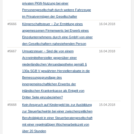
privaten PKW-Nutzung bei einer
Personengesellschaft durch weitere Fahrzeuge
im Privatvermögen der Gesellschafter
#5666
Körperschaftsteuer – Zur Ermittlung eines
16.04.2018
angemessenen Firmenwerts bei Erwerb eines
Einzelunternehmens durch eine GmbH von einer
den Gesellschaftern nahestehenden Person
#5667
Umsatzsteuer – Sind die von einem
16.04.2018
Arzneimittelhersteller gegenüber einer
niederländischen Versandapotheke gemäß §
130a SGB V gewährten Herstellerrabatte in die
Bemessungsgrundlage des
innergemeinschaftlichen Erwerbs der
inländischen Krankenkasse als Entgelt von
Dritter Seite einzubeziehen?
#5668
Kein Anspruch auf Kindergeld bis zur Ausbildung
15.04.2018
zur Steuerfachwirtin bei einer zwischenzeitlichen
Berufstätigkeit in einer Steuerberatergesellschaft
mit einer regelmäßigen Wochenarbeitszeit von
über 20 Stunden