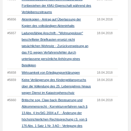
Fortbestehen der KMU-Eigenschaft während des
Verbleibenszeitraums
#5656
Aktenkopien - Antrag auf Überlassung der
18.04.2018
Kopien des vollständigen Akteninhalts
#5657
Ladungsfähige Anschrift - "Wohnungsloser"
18.04.2018
beschrifteter Briefkasten ersetzt nicht
tatsächlichen Wohnsitz - Zurückverweisung an
das FG wegen Verfahrensfehler durch
unterlassene persönliche Anhörung eines
Beteiligten
#5658
Wirksamkeit von Erledigungserklärungen
18.04.2018
#5659
Keine Verlängerung des Kindergeldanspruchs
18.04.2018
über die Vollendung des 25. Lebensjahres hinaus
wegen Dienst im Katastrophenschutz
#5660
Britische sog. Claw-back-Besteuerung und
18.04.2018
Abkommensrecht - Korrekturverfahren nach §
13 Abs. 4 InvStG 2004 a.F. - Änderung der
höchstrichterlichen Rechtsprechung i.S. von §
176 Abs. 1 Satz 1 Nr. 3 AO - Verlegung des