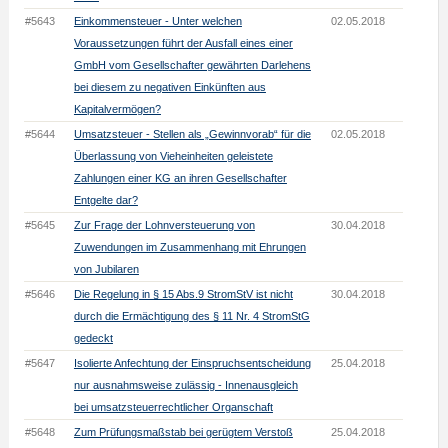
#5643
Einkommensteuer - Unter welchen
02.05.2018
Voraussetzungen führt der Ausfall eines einer
GmbH vom Gesellschafter gewährten Darlehens
bei diesem zu negativen Einkünften aus
Kapitalvermögen?
#5644
Umsatzsteuer - Stellen als „Gewinnvorab“ für die
02.05.2018
Überlassung von Vieheinheiten geleistete
Zahlungen einer KG an ihren Gesellschafter
Entgelte dar?
#5645
Zur Frage der Lohnversteuerung von
30.04.2018
Zuwendungen im Zusammenhang mit Ehrungen
von Jubilaren
#5646
Die Regelung in § 15 Abs.9 StromStV ist nicht
30.04.2018
durch die Ermächtigung des § 11 Nr. 4 StromStG
gedeckt
#5647
Isolierte Anfechtung der Einspruchsentscheidung
25.04.2018
nur ausnahmsweise zulässig - Innenausgleich
bei umsatzsteuerrechtlicher Organschaft
#5648
Zum Prüfungsmaßstab bei gerügtem Verstoß
25.04.2018