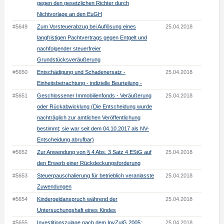
gegen den gesetzlichen Richter durch
Nichtvorlage an den EuGH
#5649
Zum Vorsteuerabzug bei Auflösung eines
25.04.2018
langfristigen Pachtvertrags gegen Entgelt und
nachfolgender steuerfreier
Grundstücksveräußerung
#5650
Entschädigung und Schadenersatz -
25.04.2018
Einheitsbetrachtung - indizielle Beurteilung -
#5651
Geschlossener Immobilienfonds - Veräußerung
25.04.2018
oder Rückabwicklung (Die Entscheidung wurde
nachträglich zur amtlichen Veröffentlichung
bestimmt; sie war seit dem 04.10.2017 als NV-
Entscheidung abrufbar)
#5652
Zur Anwendung von § 4 Abs. 3 Satz 4 EStG auf
25.04.2018
den Erwerb einer Rückdeckungsforderung
#5653
Steuerpauschalierung für betrieblich veranlasste
25.04.2018
Zuwendungen
#5654
Kindergeldanspruch während der
25.04.2018
Untersuchungshaft eines Kindes
#5655
Investitionszulage nach dem InvZulG 2005;
25.04.2018