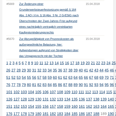
#5669
Zur Änderung einer
15.04.2018
Grunderwerbsteuerfestsetzung gemäß § 164
Abs. 2 AO i.V.m. § 16 Abs. 3 Nr. 2 GrEStG nach
Überschreiten der Zwei-Jahres-Frist aufgrund
eines nachträglich vertraglich vereinbarten
Kaufpreisminderungsrechts
#5670
Zur Abzugsfähigkeit von Prozesskosten als
15.04.2018
außergewöhnliche Belastung, hier:
Aufwendungen aufgrund von Streitigkeiten über
das Umgangsrecht mit der Tochter
1
2
3
4
5
6
7
8
9
10
11
12
13
14
15
16
17
18
19
20
21
22
23
24
25
26
27
28
29
30
31
32
33
34
35
36
37
38
39
40
41
42
43
44
45
46
51
52
53
54
55
56
57
58
59
60
61
62
63
64
65
66
67
68
69
70
71
76
77
78
79
80
81
82
83
84
85
86
87
88
89
90
91
92
93
94
95
96
101
102
103
104
105
106
107
108
109
110
111
112
113
114
115
1
126
127
128
129
130
131
132
133
134
135
136
137
138
139
140
151
152
153
154
155
156
157
158
159
160
161
162
163
164
165
176
177
178
179
180
181
182
183
184
185
186
187
188
189
190