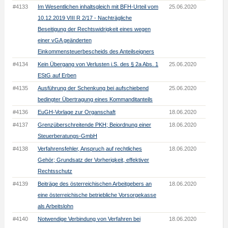
#4133
Im Wesentlichen inhaltsgleich mit BFH-Urteil vom
25.06.2020
10.12.2019 VIII R 2/17 - Nachträgliche
Beseitigung der Rechtswidrigkeit eines wegen
einer vGA geänderten
Einkommensteuerbescheids des Anteilseigners
#4134
Kein Übergang von Verlusten i.S. des § 2a Abs. 1
25.06.2020
EStG auf Erben
#4135
Ausführung der Schenkung bei aufschiebend
25.06.2020
bedingter Übertragung eines Kommanditanteils
#4136
EuGH-Vorlage zur Organschaft
18.06.2020
#4137
Grenzüberschreitende PKH; Beiordnung einer
18.06.2020
Steuerberatungs-GmbH
#4138
Verfahrensfehler, Anspruch auf rechtliches
18.06.2020
Gehör; Grundsatz der Vorherigkeit, effektiver
Rechtsschutz
#4139
Beiträge des österreichischen Arbeitgebers an
18.06.2020
eine österreichische betriebliche Vorsorgekasse
als Arbeitslohn
#4140
Notwendige Verbindung von Verfahren bei
18.06.2020