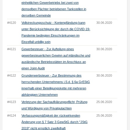
einheitlichen Gewerbetriebs bei zwei von
demselben Pächter betriebenen Tankstellen in
derselben Gemeinde
#4120
Vollstreckungsschutz - Kontenpfändung kann
30.06.2020
unter Berücksichtigung der durch die COVID-19-
Pandemie bedingten Einschränkungen im
Einzelfall unbillig sein
#4121
Gewerbesteuer - Zur Aufteilung eines
30.06.2020
gewerbesteuerlichen Gewinn auf inländische und
ausländische Betriebsstätten im Anschluss an
einen Joint-Audit
#4122
Grunderwerbsteuer - Zur Bestimmung des
30.06.2020
herrschenden Unternehmens i.S.d. § 6a GrEStG
innerhalb einer Beteiligungskette mit mehreren
abhängigen Unternehmen
#4123
Verletzung der Sachaufklärungspflicht; Prüfung
25.06.2020
und Würdigung von Privatgutachten
#4124
Verfassungsmäßigkeit der rückwirkenden
25.06.2020
Änderung von § 7 Satz 3 GewStG durch "JStG
2019" nicht ernstlich zweifelhaft