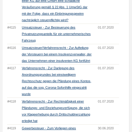
einer KG auf eine GmbH eine schädliche
Veräußerung gemäß § 22 Abs. 1 UmwStG dar
mit der Folge, dass ein Einbringungsgewinn
nachträglich steuerpflichtig wird?
#4115
Umsatzsteuer - Zur Besteuerung des
01.07.2020
Privatnutzungsanteils für ein unternehmerisches
Fahrzeug
#4116
Umsatzsteuer/Verfahrensrecht - Zur Aufteilung
01.07.2020
der Vorsteuern bei einem Insolvenzverwalter, der
das Unternehmen einer insolventen KG fortführt
#4117
Verfahrensrecht - Zur Darlegung des
01.07.2020
Anordnungsgrundes bei einstweiligem
Rechtsschutz gegen die Pfändung eines Kontos,
auf das die sog. Corona-Soforthilfe eingezahlt
wurde
#4118
Verfahrensrecht - Zur Rechtmäßigkeit einer
01.07.2020
Pfändungs- und Einziehungsverfügung, die sich
vor Klageerhebung durch Drittschuldnerzahlung
erledigt hat
#4119
Gewerbesteuer - Zum Vorliegen eines
30.06.2020