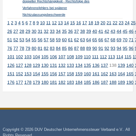
doppelter Rechtshängigkeit - Rechtsfolge des
Verfahrensfehlers bei späterer
Nichtzulassungsbeschwerde
1
2
3
4
5
6
7
8
9
10
11
12
13
14
15
16
17
18
19
20
21
22
23
24
25
26
27
28
29
30
31
32
33
34
35
36
37
38
39
40
41
42
43
44
45
46
51
52
53
54
55
56
57
58
59
60
61
62
63
64
65
66
67
68
69
70
71
76
77
78
79
80
81
82
83
84
85
86
87
88
89
90
91
92
93
94
95
96
101
102
103
104
105
106
107
108
109
110
111
112
113
114
115
1
126
127
128
129
130
131
132
133
134
135
136
137
138
139
140
151
152
153
154
155
156
157
158
159
160
161
162
163
164
165
176
177
178
179
180
181
182
183
184
185
186
187
188
189
190
Copyright © 2026 DUV Deutscher Unternehmenssteuer Verband e.V.. All
Rights Reserved