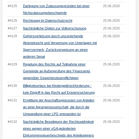
#4125
Darlegung von Zulassungsgründen bei einer
25.06.2020
Nichtzulassungsbeschwerde
#4126
Rechtsweg im Datenschutzrecht
25.06.2020
#4127
Nachträgliche Option zur Vollverschonung
25.06.2020
#4128
Gehörsverletzung durch unzureichende
25.06.2020
Akteneinsicht und Verwertung von Unterlagen mit
Sperrvermerk; Zurückverweisung an einen
anderen Senat
#4129
Regelung des Rechts auf Teilnahme einer
25.06.2020
Gemeinde an Außenprüfung des Finanzamts
gegenüber Gewerbesteuerpflichtigen
#4130
Billigkeitserlass bei Kindergeldrückforderung -
25.06.2020
kein Eingriff in das Recht auf Existenzsicherung
#4131
Ermittlung der Anschaffungskosten von Anteilen
25.06.2020
an einer Agrargenossenschaft, die durch die
Umwandlung einer LPG entstanden ist
#4132
Nachträgliche Beseitigung der Rechtswidrigkeit
25.06.2020
eines wegen einer vGA geänderten
Einkommensteuerbescheids des Anteilseigners