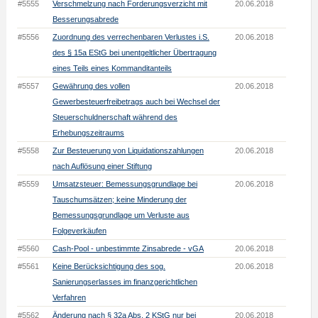
#5555
Verschmelzung nach Forderungsverzicht mit
20.06.2018
Besserungsabrede
#5556
Zuordnung des verrechenbaren Verlustes i.S.
20.06.2018
des § 15a EStG bei unentgeltlicher Übertragung
eines Teils eines Kommanditanteils
#5557
Gewährung des vollen
20.06.2018
Gewerbesteuerfreibetrags auch bei Wechsel der
Steuerschuldnerschaft während des
Erhebungszeitraums
#5558
Zur Besteuerung von Liquidationszahlungen
20.06.2018
nach Auflösung einer Stiftung
#5559
Umsatzsteuer: Bemessungsgrundlage bei
20.06.2018
Tauschumsätzen; keine Minderung der
Bemessungsgrundlage um Verluste aus
Folgeverkäufen
#5560
Cash-Pool - unbestimmte Zinsabrede - vGA
20.06.2018
#5561
Keine Berücksichtigung des sog.
20.06.2018
Sanierungserlasses im finanzgerichtlichen
Verfahren
#5562
Änderung nach § 32a Abs. 2 KStG nur bei
20.06.2018