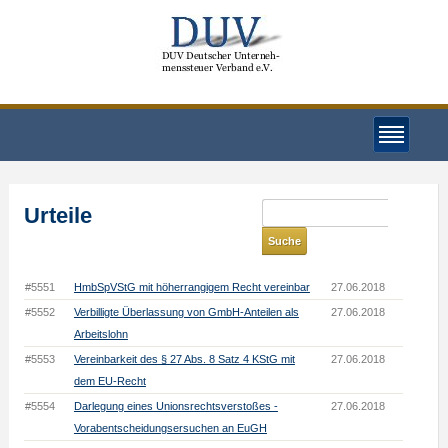
Urteile
#5551
HmbSpVStG mit höherrangigem Recht vereinbar
27.06.2018
#5552
Verbilligte Überlassung von GmbH-Anteilen als
27.06.2018
Arbeitslohn
#5553
Vereinbarkeit des § 27 Abs. 8 Satz 4 KStG mit
27.06.2018
dem EU-Recht
#5554
Darlegung eines Unionsrechtsverstoßes -
27.06.2018
Vorabentscheidungsersuchen an EuGH