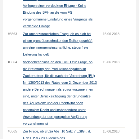
Vorliegen einer verdeckten Einlage - Keine
Bindung des BFH an die vom FG
vorgenommene Einstufung eines Vorgangs als
verdeckte Einlage
#5563
Zur umsatzsteuerlichen Frage, ob es sich bei
15.06.2018
einem grenzüberschreitenden Reihengeschäft
um eine innergemeinschaftliche, steuerfreie
Lieferung handelt
#5564
Vorlagebeschluss an den EuGH zur Frage, ob
15.06.2018
die Erstattung der Produktionsabgaben im
Zuckersektor, für die nach der Verordnung (EU)
Nr. 1360/2013 des Rates vom 2. Dezember 2013
andere Berechnungen als zuvor vorzunehmen
sind, unter Berücksichtigung der Grundsätze
des Äquivalenz und der Effektivität nach
nationalem Recht und insbesondere unter
Anwendung der dort geregelten Verjährung
vorzunehmen ist
#5565
Zur Frage, ob § 52a Abs. 10 Satz 7 EStG i. d.
15.06.2018
F.des JStG 2009 gegen das