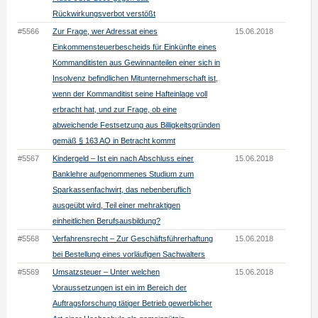
Rückwirkungsverbot verstößt
#5566
Zur Frage, wer Adressat eines
15.06.2018
Einkommensteuerbescheids für Einkünfte eines
Kommanditisten aus Gewinnanteilen einer sich in
Insolvenz befindlichen Mitunternehmerschaft ist,
wenn der Kommanditist seine Hafteinlage voll
erbracht hat, und zur Frage, ob eine
abweichende Festsetzung aus Billigkeitsgründen
gemäß § 163 AO in Betracht kommt
#5567
Kindergeld – Ist ein nach Abschluss einer
15.06.2018
Banklehre aufgenommenes Studium zum
Sparkassenfachwirt, das nebenberuflich
ausgeübt wird, Teil einer mehraktigen
einheitlichen Berufsausbildung?
#5568
Verfahrensrecht – Zur Geschäftsführerhaftung
15.06.2018
bei Bestellung eines vorläufigen Sachwalters
#5569
Umsatzsteuer – Unter welchen
15.06.2018
Voraussetzungen ist ein im Bereich der
Auftragsforschung tätiger Betrieb gewerblicher