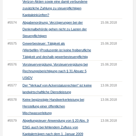
Verizon-Aktien sowie eine damit verbundene
zusätzliche Zahlung zu steuerpflichtigen
Kapitaleinkünften?
#5574
Abgabenordnung: Verzögerungen bei der
15.06.2018
Denkmalbehörde gehen nicht zu Lasten der
Steuerpflichtigen
#5575
Gewerbesteuer: Tätigkeit als
15.06.2018
(Werbefilm-)Produzentin ist keine freiberufliche
Tätigkeit und deshalb gewerbesteuerpflichtig
#5576
Vorsteuervergütung: Vorsteuervergütung bei
15.06.2018
Rechnungsberichtigung nach § 31 Absatz 5
UStDV
#5577
Der "Verkauf von Ackerstatusrechten" ist keine
13.06.2018
landwirtschaftliche Dienstleistung
#5578
Keine begünstigte Handwerkerleistung bei
13.06.2018
Herstellung einer öffentlichen
Mischwasserleitung
#5579
Abgeltungsteuer-Anwendung von § 20 Abs. 9
13.06.2018
EStG auch bei fehlendem Zufluss von
Kapitalerträgen nach dem 1. Januar 2009