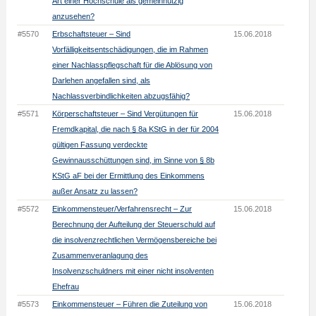
Art einer Hochschule als gemeinnützig
anzusehen?
#5570
Erbschaftsteuer – Sind
15.06.2018
Vorfälligkeitsentschädigungen, die im Rahmen
einer Nachlasspflegschaft für die Ablösung von
Darlehen angefallen sind, als
Nachlassverbindlichkeiten abzugsfähig?
#5571
Körperschaftsteuer – Sind Vergütungen für
15.06.2018
Fremdkapital, die nach § 8a KStG in der für 2004
gültigen Fassung verdeckte
Gewinnausschüttungen sind, im Sinne von § 8b
KStG aF bei der Ermittlung des Einkommens
außer Ansatz zu lassen?
#5572
Einkommensteuer/Verfahrensrecht – Zur
15.06.2018
Berechnung der Aufteilung der Steuerschuld auf
die insolvenzrechtlichen Vermögensbereiche bei
Zusammenveranlagung des
Insolvenzschuldners mit einer nicht insolventen
Ehefrau
#5573
Einkommensteuer – Führen die Zuteilung von
15.06.2018