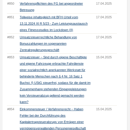
#850
Verfahrenspflichten des FG bei angeordneter
17.04.2025
Betreuung
#851
Teilweise inhaltsgleich mit BFH-Urteil vom
17.04.2025
13.11.2024 XI R 5/23 - Zum Leistungsaustausch
eines Fitnessstudios im Lockdown (II)
#852
Umsatzsteuerrechtliche Behandlung von
17.04.2025
Bonuszahlungen im sogenannten
Zentralregulierungsgeschäft
#853
Umsatzsteuer – Sind durch eigene Beschäftigte
15.04.2025
und eigene Fahrzeuge erbrachte Fahrdienste
einer sozialrechtlich anerkannten Werkstatt für
behinderte Menschen nach § 4 Nr. 16 Satz 1
Buchst. f) UStG steuerfrei, sodass für die damit im
Zusammenhang stehenden Eingangsleistungen
kein Vorsteuerabzug geltend gemacht werden
kann?
#854
Einkommensteuer / Verfahrensrecht – Haben
15.04.2025
Fehler bei der Durchführung des
Kapitalertragsteuerabzugs von Erträgen einer
vermögensverwaltenden Personengesellschaft