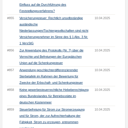
Einfluss auf die Durchführung des
Feststellungsverfahrens?
#855
Versicherungsteuer: Rechtlich unselbständige
10.04.2025
ausländische
Niederlassungen/Tochtergesellschaften sind nicht
Versicherungsnehmer im Sinne des § 1 Abs. 3 Nr.
1 VersStG
#856
Zur Anwendung des Protokolls (Nr. 7) über die
10.04.2025
Vorrechte und Befreiungen der Europäischen
Union auf die Schenkungsteuer
#857
Anwendung geschlechterdifferenzierender
10.04.2025
Sterbetafeln im Rahmen der Bewertung für
Zwecke der Erbschaft- und Schenkungsteuer
#858
Keine gewerbesteuerrechtliche Hebeberechtigung
10.04.2025
eines Bundeslandes für Betriebsstätte im
deutschen Küstenmeer
#859
Steuerbefreiung für Strom zur Stromerzeugung
10.04.2025
und für Strom, der zur Aufrechterhaltung der
Fähigkeit, Strom zu erzeugen, entnommen