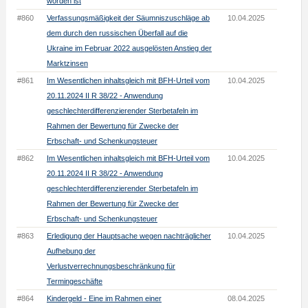
worden ist
#860
Verfassungsmäßigkeit der Säumniszuschläge ab
10.04.2025
dem durch den russischen Überfall auf die
Ukraine im Februar 2022 ausgelösten Anstieg der
Marktzinsen
#861
Im Wesentlichen inhaltsgleich mit BFH-Urteil vom
10.04.2025
20.11.2024 II R 38/22 - Anwendung
geschlechterdifferenzierender Sterbetafeln im
Rahmen der Bewertung für Zwecke der
Erbschaft- und Schenkungsteuer
#862
Im Wesentlichen inhaltsgleich mit BFH-Urteil vom
10.04.2025
20.11.2024 II R 38/22 - Anwendung
geschlechterdifferenzierender Sterbetafeln im
Rahmen der Bewertung für Zwecke der
Erbschaft- und Schenkungsteuer
#863
Erledigung der Hauptsache wegen nachträglicher
10.04.2025
Aufhebung der
Verlustverrechnungsbeschränkung für
Termingeschäfte
#864
Kindergeld - Eine im Rahmen einer
08.04.2025