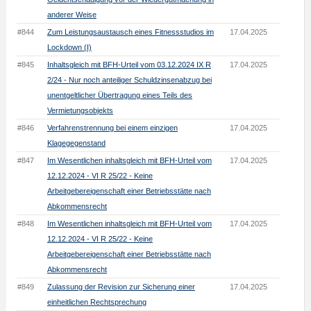
anderer Weise
#844
Zum Leistungsaustausch eines Fitnessstudios im
17.04.2025
Lockdown (I)
#845
Inhaltsgleich mit BFH-Urteil vom 03.12.2024 IX R
17.04.2025
2/24 - Nur noch anteiliger Schuldzinsenabzug bei
unentgeltlicher Übertragung eines Teils des
Vermietungsobjekts
#846
Verfahrenstrennung bei einem einzigen
17.04.2025
Klagegegenstand
#847
Im Wesentlichen inhaltsgleich mit BFH-Urteil vom
17.04.2025
12.12.2024 - VI R 25/22 - Keine
Arbeitgebereigenschaft einer Betriebsstätte nach
Abkommensrecht
#848
Im Wesentlichen inhaltsgleich mit BFH-Urteil vom
17.04.2025
12.12.2024 - VI R 25/22 - Keine
Arbeitgebereigenschaft einer Betriebsstätte nach
Abkommensrecht
#849
Zulassung der Revision zur Sicherung einer
17.04.2025
einheitlichen Rechtsprechung