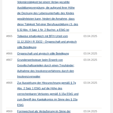
Volontärstätigkeit bei einem Verlag gezahlte
Ausbildungsvergütung, die aufgrund ihrer Höhe
die Deckung des Lebensunterhalts des Kindes
gewährleisten kann, hindert die Annahme, dass
diese Tätigkeit Teil einer Berufsausbildung i.S. des
§ 32 Abs. 4 Satz 1 Nr. 2 Buchst. a EStG ist
#865
Teilweise inhaltsgleich mit BFH-Urteil vom
03.04.2025
11.12.2024 I R 33/22 - Organschaft und atypisch
stille Beteiligung
#866
Organschaft und atypisch stille Beteiligung
03.04.2025
#867
Grunderwerbsteuer beim Erwerb von
03.04.2025
Gesellschaftsanteilen durch einen Treuhänder;
Aufnahme des Insolvenzverfahrens durch den
Insolvenzverwalter
#868
Zur Auswirkung der Hinzurechnung gemäß § 7g
03.04.2025
Abs. 2 Satz 1 EStG auf die Höhe des
verrechenbaren Verlustes gemäß § 15a EStG und
zum Begriff des Kapitalkontos im Sinne des § 15a
EStG
#869
Formwechsel als Veräußerung im Sinne der
03.04.2025