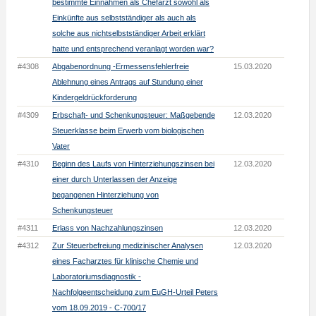
bestimmte Einnahmen als Chefarzt sowohl als
Einkünfte aus selbstständiger als auch als
solche aus nichtselbstständiger Arbeit erklärt
hatte und entsprechend veranlagt worden war?
#4308
Abgabenordnung -Ermessensfehlerfreie
15.03.2020
Ablehnung eines Antrags auf Stundung einer
Kindergeldrückforderung
#4309
Erbschaft- und Schenkungsteuer: Maßgebende
12.03.2020
Steuerklasse beim Erwerb vom biologischen
Vater
#4310
Beginn des Laufs von Hinterziehungszinsen bei
12.03.2020
einer durch Unterlassen der Anzeige
begangenen Hinterziehung von
Schenkungsteuer
#4311
Erlass von Nachzahlungszinsen
12.03.2020
#4312
Zur Steuerbefreiung medizinischer Analysen
12.03.2020
eines Facharztes für klinische Chemie und
Laboratoriumsdiagnostik -
Nachfolgeentscheidung zum EuGH-Urteil Peters
vom 18.09.2019 - C-700/17