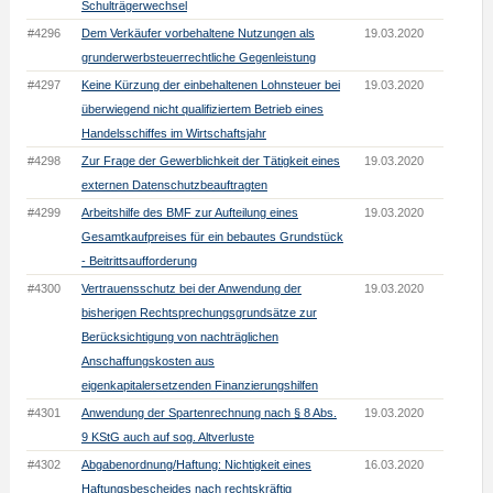
Schulträgerwechsel
#4296
Dem Verkäufer vorbehaltene Nutzungen als
19.03.2020
grunderwerbsteuerrechtliche Gegenleistung
#4297
Keine Kürzung der einbehaltenen Lohnsteuer bei
19.03.2020
überwiegend nicht qualifiziertem Betrieb eines
Handelsschiffes im Wirtschaftsjahr
#4298
Zur Frage der Gewerblichkeit der Tätigkeit eines
19.03.2020
externen Datenschutzbeauftragten
#4299
Arbeitshilfe des BMF zur Aufteilung eines
19.03.2020
Gesamtkaufpreises für ein bebautes Grundstück
- Beitrittsaufforderung
#4300
Vertrauensschutz bei der Anwendung der
19.03.2020
bisherigen Rechtsprechungsgrundsätze zur
Berücksichtigung von nachträglichen
Anschaffungskosten aus
eigenkapitalersetzenden Finanzierungshilfen
#4301
Anwendung der Spartenrechnung nach § 8 Abs.
19.03.2020
9 KStG auch auf sog. Altverluste
#4302
Abgabenordnung/Haftung: Nichtigkeit eines
16.03.2020
Haftungsbescheides nach rechtskräftig