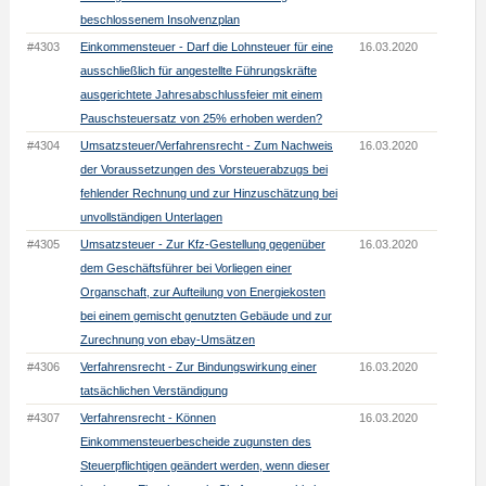
beschlossenem Insolvenzplan
#4303
Einkommensteuer - Darf die Lohnsteuer für eine
16.03.2020
ausschließlich für angestellte Führungskräfte
ausgerichtete Jahresabschlussfeier mit einem
Pauschsteuersatz von 25% erhoben werden?
#4304
Umsatzsteuer/Verfahrensrecht - Zum Nachweis
16.03.2020
der Voraussetzungen des Vorsteuerabzugs bei
fehlender Rechnung und zur Hinzuschätzung bei
unvollständigen Unterlagen
#4305
Umsatzsteuer - Zur Kfz-Gestellung gegenüber
16.03.2020
dem Geschäftsführer bei Vorliegen einer
Organschaft, zur Aufteilung von Energiekosten
bei einem gemischt genutzten Gebäude und zur
Zurechnung von ebay-Umsätzen
#4306
Verfahrensrecht - Zur Bindungswirkung einer
16.03.2020
tatsächlichen Verständigung
#4307
Verfahrensrecht - Können
16.03.2020
Einkommensteuerbescheide zugunsten des
Steuerpflichtigen geändert werden, wenn dieser