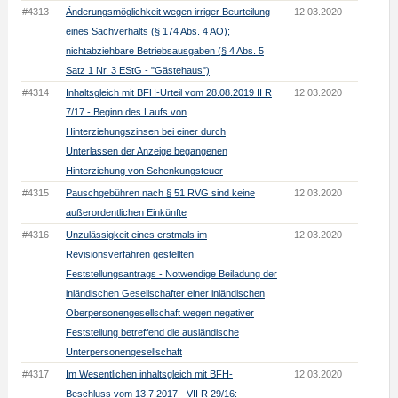
#4313
Änderungsmöglichkeit wegen irriger Beurteilung
12.03.2020
eines Sachverhalts (§ 174 Abs. 4 AO);
nichtabziehbare Betriebsausgaben (§ 4 Abs. 5
Satz 1 Nr. 3 EStG - "Gästehaus")
#4314
Inhaltsgleich mit BFH-Urteil vom 28.08.2019 II R
12.03.2020
7/17 - Beginn des Laufs von
Hinterziehungszinsen bei einer durch
Unterlassen der Anzeige begangenen
Hinterziehung von Schenkungsteuer
#4315
Pauschgebühren nach § 51 RVG sind keine
12.03.2020
außerordentlichen Einkünfte
#4316
Unzulässigkeit eines erstmals im
12.03.2020
Revisionsverfahren gestellten
Feststellungsantrags - Notwendige Beiladung der
inländischen Gesellschafter einer inländischen
Oberpersonengesellschaft wegen negativer
Feststellung betreffend die ausländische
Unterpersonengesellschaft
#4317
Im Wesentlichen inhaltsgleich mit BFH-
12.03.2020
Beschluss vom 13.7.2017 - VII R 29/16: