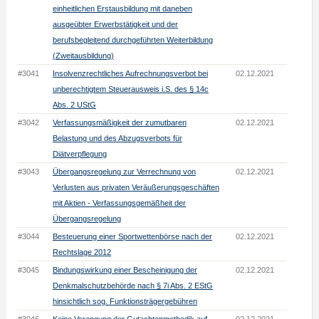
einheitlichen Erstausbildung mit daneben
ausgeübter Erwerbstätigkeit und der
berufsbegleitend durchgeführten Weiterbildung
(Zweitausbildung)
#3041
Insolvenzrechtliches Aufrechnungsverbot bei
02.12.2021
unberechtigtem Steuerausweis i.S. des § 14c
Abs. 2 UStG
#3042
Verfassungsmäßigkeit der zumutbaren
02.12.2021
Belastung und des Abzugsverbots für
Diätverpflegung
#3043
Übergangsregelung zur Verrechnung von
02.12.2021
Verlusten aus privaten Veräußerungsgeschäften
mit Aktien - Verfassungsgemäßheit der
Übergangsregelung
#3044
Besteuerung einer Sportwettenbörse nach der
02.12.2021
Rechtslage 2012
#3045
Bindungswirkung einer Bescheinigung der
02.12.2021
Denkmalschutzbehörde nach § 7i Abs. 2 EStG
hinsichtlich sog. Funktionsträgergebühren