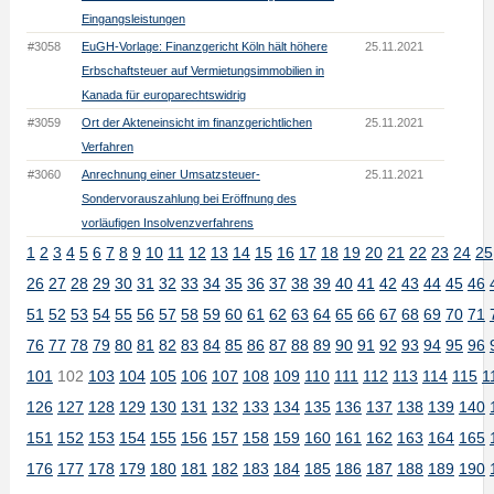
Eingangsleistungen
#3058
EuGH-Vorlage: Finanzgericht Köln hält höhere
25.11.2021
Erbschaftsteuer auf Vermietungsimmobilien in
Kanada für europarechtswidrig
#3059
Ort der Akteneinsicht im finanzgerichtlichen
25.11.2021
Verfahren
#3060
Anrechnung einer Umsatzsteuer-
25.11.2021
Sondervorauszahlung bei Eröffnung des
vorläufigen Insolvenzverfahrens
1
2
3
4
5
6
7
8
9
10
11
12
13
14
15
16
17
18
19
20
21
22
23
24
25
26
27
28
29
30
31
32
33
34
35
36
37
38
39
40
41
42
43
44
45
46
51
52
53
54
55
56
57
58
59
60
61
62
63
64
65
66
67
68
69
70
71
76
77
78
79
80
81
82
83
84
85
86
87
88
89
90
91
92
93
94
95
96
101
102
103
104
105
106
107
108
109
110
111
112
113
114
115
1
126
127
128
129
130
131
132
133
134
135
136
137
138
139
140
151
152
153
154
155
156
157
158
159
160
161
162
163
164
165
176
177
178
179
180
181
182
183
184
185
186
187
188
189
190