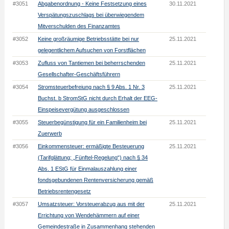
#3051
Abgabenordnung - Keine Festsetzung eines
30.11.2021
Verspätungszuschlags bei überwiegendem
Mitverschulden des Finanzamtes
#3052
Keine großräumige Betriebsstätte bei nur
25.11.2021
gelegentlichem Aufsuchen von Forstflächen
#3053
Zufluss von Tantiemen bei beherrschenden
25.11.2021
Gesellschafter-Geschäftsführern
#3054
Stromsteuerbefreiung nach § 9 Abs. 1 Nr. 3
25.11.2021
Buchst. b StromStG nicht durch Erhalt der EEG-
Einspeisevergütung ausgeschlossen
#3055
Steuerbegünstigung für ein Familienheim bei
25.11.2021
Zuerwerb
#3056
Einkommensteuer: ermäßigte Besteuerung
25.11.2021
(Tarifglättung; „Fünftel-Regelung“) nach § 34
Abs. 1 EStG für Einmalauszahlung einer
fondsgebundenen Rentenversicherung gemäß
Betriebsrentengesetz
#3057
Umsatzsteuer: Vorsteuerabzug aus mit der
25.11.2021
Errichtung von Wendehämmern auf einer
Gemeindestraße in Zusammenhang stehenden