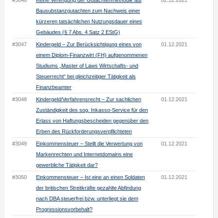
#3046
Keine Verengung der Gutachtenmethodik auf
02.12.2021
Bausubstanzgutachten zum Nachweis einer
kürzeren tatsächlichen Nutzungsdauer eines
Gebäudes (§ 7 Abs. 4 Satz 2 EStG)
#3047
Kindergeld – Zur Berücksichtigung eines von
01.12.2021
einem Diplom-Finanzwirt (FH) aufgenommenen
Studiums „Master of Laws Wirtschafts- und
Steuerrecht“ bei gleichzeitiger Tätigkeit als
Finanzbeamter
#3048
Kindergeld/Verfahrensrecht – Zur sachlichen
01.12.2021
Zuständigkeit des sog. Inkasso-Service für den
Erlass von Haftungsbescheiden gegenüber den
Erben des Rückforderungsverpflichteten
#3049
Einkommensteuer – Stellt die Verwertung von
01.12.2021
Markenrechten und Internetdomains eine
gewerbliche Tätigkeit dar?
#3050
Einkommensteuer – Ist eine an einen Soldaten
01.12.2021
der britischen Streitkräfte gezahlte Abfindung
nach DBA steuerfrei bzw. unterliegt sie dem
Progressionsvorbehalt?