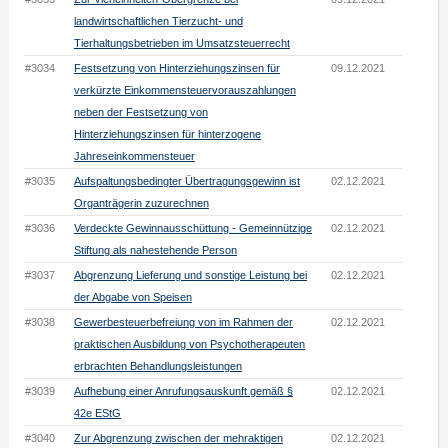
landwirtschaftlichen Tierzucht- und
Tierhaltungsbetrieben im Umsatzsteuerrecht
#3034
Festsetzung von Hinterziehungszinsen für
09.12.2021
verkürzte Einkommensteuervorauszahlungen
neben der Festsetzung von
Hinterziehungszinsen für hinterzogene
Jahreseinkommensteuer
#3035
Aufspaltungsbedingter Übertragungsgewinn ist
02.12.2021
Organträgerin zuzurechnen
#3036
Verdeckte Gewinnausschüttung - Gemeinnützige
02.12.2021
Stiftung als nahestehende Person
#3037
Abgrenzung Lieferung und sonstige Leistung bei
02.12.2021
der Abgabe von Speisen
#3038
Gewerbesteuerbefreiung von im Rahmen der
02.12.2021
praktischen Ausbildung von Psychotherapeuten
erbrachten Behandlungsleistungen
#3039
Aufhebung einer Anrufungsauskunft gemäß §
02.12.2021
42e EStG
#3040
Zur Abgrenzung zwischen der mehraktigen
02.12.2021