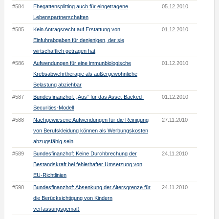
#584
Ehegattensplitting auch für eingetragene
05.12.2010
Lebenspartnerschaften
#585
Kein Antragsrecht auf Erstattung von
01.12.2010
Einfuhrabgaben für denjenigen, der sie
wirtschaftlich getragen hat
#586
Aufwendungen für eine immunbiologische
01.12.2010
Krebsabwehrtherapie als außergewöhnliche
Belastung abziehbar
#587
Bundesfinanzhof: „Aus“ für das Asset-Backed-
01.12.2010
Securities-Modell
#588
Nachgewiesene Aufwendungen für die Reinigung
27.11.2010
von Berufskleidung können als Werbungskosten
abzugsfähig sein
#589
Bundesfinanzhof: Keine Durchbrechung der
24.11.2010
Bestandskraft bei fehlerhafter Umsetzung von
EU-Richtlinien
#590
Bundesfinanzhof: Absenkung der Altersgrenze für
24.11.2010
die Berücksichtigung von Kindern
verfassungsgemäß