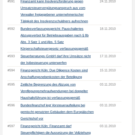
#591
Finanzamt kann Insolvenzforderung gegen
24.11.2010
Umsatzsteuervergütungsanspruch aus vom
Verwalter freigegebener unternehmerischer
Tätigkeit des Insolvenzschuldners aufrechnen
#592
Bundesverfassungsgericht: Pauschaliertes
18.11.2010
Abzugsverbot für Betriebsausgaben nach § 8b
Abs. 3 Satz 1 und Abs. 5 Satz
Körperschaftsteuergesetz verfassungsgemäß
#593
Steuerberatungs-GmbH darf ihre Umsätze nicht
17.11.2010
der Istbesteuerung unterwerfen
#594
Finanzgericht Köln: Due Diligence Kosten sind
15.11.2010
Anschaffungsnebenkosten der Beteiligung
#595
Zeitliche Begrenzung des Abzugs von
03.11.2010
Verpflegungsmehraufwendungen bei doppelter
Haushaltsführung ist verfassungsgemäß
#596
Bundesfinanzhof legt Vorsteueraufteilung bei
03.11.2010
gemischt genutzten Gebäuden dem Europäischen
Gerichtshof vor
#597
Finanzgericht Köln: Finanzamt darf
03.11.2010
Steuerpflichtigen die Aussetzung der Vollziehung