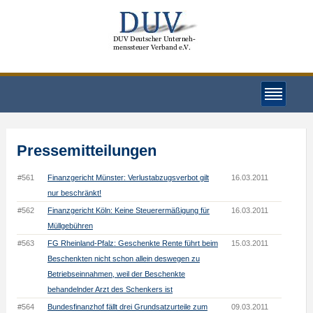
Pressemitteilungen
#561
Finanzgericht Münster: Verlustabzugsverbot gilt
16.03.2011
nur beschränkt!
#562
Finanzgericht Köln: Keine Steuerermäßigung für
16.03.2011
Müllgebühren
#563
FG Rheinland-Pfalz: Geschenkte Rente führt beim
15.03.2011
Beschenkten nicht schon allein deswegen zu
Betriebseinnahmen, weil der Beschenkte
behandelnder Arzt des Schenkers ist
#564
Bundesfinanzhof fällt drei Grundsatzurteile zum
09.03.2011