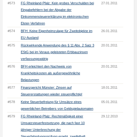
#573
FG Rheinland-Pfalz: Kein grobes Verschulden bei
27.01.2011
Eingabefehlern bei der Abgabe der
Einkommensteuererklärung im elektronischen
Elster-Verfahren
#574
BFH: Keine Eigenheimzulage für Zweitobjekte im
26.01.2011
EU-Ausland
#575
Rückwirkende Anwendung des § 11 Abs. 2 Satz 3
20.01.2011
EStG bei im Voraus geleisteten Erbbauzinsen
verfassungswidrig
#576
BFH erleichtert den Nachweis von
20.01.2011
Krankheitskosten als außergewöhnliche
Belastungen
#577
Finanzgericht Münster: Zinsen auf
18.01.2011
Steuererstattungen wieder steuerpflichtig!
#578
Keine Steuerbefreiung für Umsätze eines
05.01.2011
gewerblichen Betreibers von Geldspielautomaten
#579
FG Rheinland-Pfalz: Rechtmäßigkeit einer
29.12.2010
Umsatzsteuerfestsetzung, die nach fast 10
jähriger Unterbrechung der
Steuerfahndungsprüfung ergeht, zweifelhaft