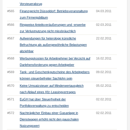
Vorsteuerabzug
#565
Finanzgericht Düsseldorf: Betriebsveranstaltung
04.03.2011
zum Firmenjubiläum
#566
Ringweise Anteilsveräußerungen und -erwerbe
02.03.2011
zur Verlustnutzung nicht missbräuchlich
#567
Aufwendungen für heterologe künstliche
22.02.2011
Befruchtung als außergewöhnliche Belastungen
abziehbar
#568
Werbungskosten für Arbeitnehmer bei Verzicht auf
16.02.2011
Darlehensforderung gegen Arbeitgeber
#569
Tank- und Geschenkgutscheine des Arbeitgebers
09.02.2011
können steuerbefreiter Sachlohn sein
#570
Keine Umsatzsteuer auf Minderwertausgleich
05.02.2011
nach Ablauf eines Kfz-Leasingvertrages
#571
EuGH hat über Steuerfreiheit der
02.02.2011
Portfolioverwaltung zu entscheiden
#572
Nachträglicher Einbau einer Gasanlage in
02.02.2011
Dienstwagen erhöht nicht den pauschalen
Nutzungswert