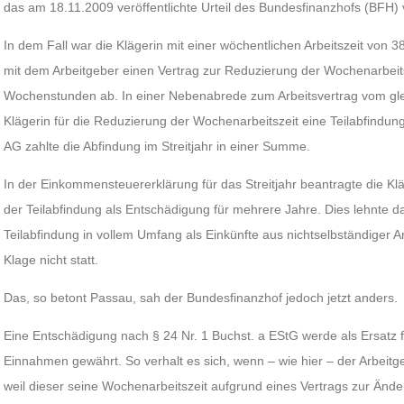
das am 18.11.2009 veröffentlichte Urteil des Bundesfinanzhofs (BFH) 
In dem Fall war die Klägerin mit einer wöchentlichen Arbeitszeit von 
mit dem Arbeitgeber einen Vertrag zur Reduzierung der Wochenarbeitsz
Wochenstunden ab. In einer Nebenabrede zum Arbeitsvertrag vom glei
Klägerin für die Reduzierung der Wochenarbeitszeit eine Teilabfindung
AG zahlte die Abfindung im Streitjahr in einer Summe.
In der Einkommensteuererklärung für das Streitjahr beantragte die Kl
der Teilabfindung als Entschädigung für mehrere Jahre. Dies lehnte d
Teilabfindung in vollem Umfang als Einkünfte aus nichtselbständiger A
Klage nicht statt.
Das, so betont Passau, sah der Bundesfinanzhof jedoch jetzt anders.
Eine Entschädigung nach § 24 Nr. 1 Buchst. a EStG werde als Ersatz
Einnahmen gewährt. So verhalt es sich, wenn – wie hier – der Arbeitg
weil dieser seine Wochenarbeitszeit aufgrund eines Vertrags zur Änder