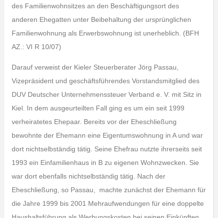
des Familienwohnsitzes an den Beschäftigungsort des
anderen Ehegatten unter Beibehaltung der ursprünglichen
Familienwohnung als Erwerbswohnung ist unerheblich. (BFH
AZ.: VI R 10/07)
Darauf verweist der Kieler Steuerberater Jörg Passau,
Vizepräsident und geschäftsführendes Vorstandsmitglied des
DUV Deutscher Unternehmenssteuer Verband e. V. mit Sitz in
Kiel. In dem ausgeurteilten Fall ging es um ein seit 1999
verheiratetes Ehepaar. Bereits vor der Eheschließung
bewohnte der Ehemann eine Eigentumswohnung in A und war
dort nichtselbständig tätig. Seine Ehefrau nutzte ihrerseits seit
1993 ein Einfamilienhaus in B zu eigenen Wohnzwecken. Sie
war dort ebenfalls nichtselbständig tätig. Nach der
Eheschließung, so Passau, machte zunächst der Ehemann für
die Jahre 1999 bis 2001 Mehraufwendungen für eine doppelte
Haushaltsführung als Werbungskosten bei seinen Einkünften