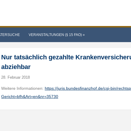
ATERSUCHE
VERANSTALTUNGEN (§ 15 FAO)
»
Nur tatsächlich gezahlte Krankenversicher
abziehbar
28. Februar 2018
Weitere Informationen:
https://juris.bundesfinanzhof.de/cgi-bin/rech
Gericht=bfh&Art=en&nr=35730