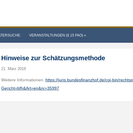
ATERSUCHE
VERANSTALTUNGEN (§ 15 FAO)
»
Hinweise zur Schätzungsmethode
21. März 2018
Weitere Informationen:
https://juris.bundesfinanzhof.de/cgi-bin/rech
Gericht=bfh&Art=en&nr=35997