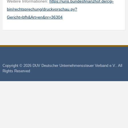
Weitere Informationen:
https://juris.bundesfinanzhof.de/cgi-
bin/rechtsprechung/druckvorschau.py?
Gericht=bfh&Art=en&nr=36304
Copyright © 2026 DUV Deutscher Unternehmenssteuer Verband e.V.. All
Rights Reserved