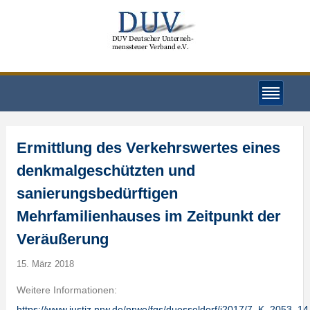
Ermittlung des Verkehrswertes eines
denkmalgeschützten und
sanierungsbedürftigen
Mehrfamilienhauses im Zeitpunkt der
Veräußerung
15. März 2018
Weitere Informationen:
https://www.justiz.nrw.de/nrwe/fgs/duesseldorf/j2017/7_K_2053_1