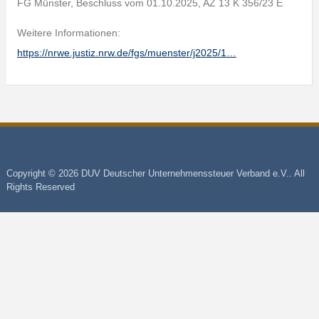
FG Münster, Beschluss vom 01.10.2025, AZ 13 K 356/23 E
Weitere Informationen:
https://nrwe.justiz.nrw.de/fgs/muenster/j2025/1…
Copyright © 2026 DUV Deutscher Unternehmenssteuer Verband e.V.. All
Rights Reserved