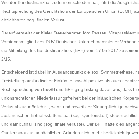
Wie der Bundesfinanzhof zudem entschieden hat, führt die Ausgleich
Rechtsprechung des Gerichtshofs der Europäischen Union (EuGH) au
abziehbaren sog. finalen Verlust.
Darauf verweist der Kieler Steuerberater Jörg Passau, Vizepräsident
Vorstandsmitglied des DUV Deutscher Unternehmenssteuer Verband e. V
die Mitteilung des Bundesfinanzhofs (BFH) vom 17.05.2017 zu seinem
2/15.
Entscheidend ist dabei im Ausgangspunkt die sog. Symmetriethese, 
Freistellung ausländischer Einkünfte sowohl positive als auch negativ
Rechtsprechung von EuGH und BFH ging bislang davon aus, dass hi
unionsrechtlichen Niederlassungsfreiheit bei der inländischen Körpe
Verlustabzug möglich ist, wenn und soweit der Steuerpflichtige nachwei
ausländischen Betriebsstättenstaat (sog. Quellenstaat) steuerrechtli
und damit „final“ sind (sog. finale Verluste). Der BFH hatte dies ang
Quellenstaat aus tatsächlichen Gründen nicht mehr berücksichtigt we