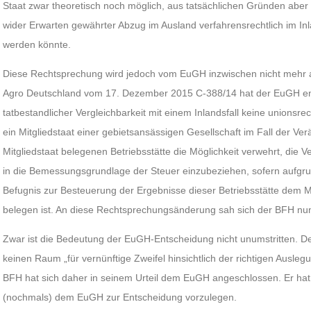
Staat zwar theoretisch noch möglich, aus tatsächlichen Gründen aber 
wider Erwarten gewährter Abzug im Ausland verfahrensrechtlich im I
werden könnte.
Diese Rechtsprechung wird jedoch vom EuGH inzwischen nicht mehr au
Agro Deutschland vom 17. Dezember 2015 C-388/14 hat der EuGH en
tatbestandlicher Vergleichbarkeit mit einem Inlandsfall keine unions
ein Mitgliedstaat einer gebietsansässigen Gesellschaft im Fall der V
Mitgliedstaat belegenen Betriebsstätte die Möglichkeit verwehrt, die V
in die Bemessungsgrundlage der Steuer einzubeziehen, sofern aufgru
Befugnis zur Besteuerung der Ergebnisse dieser Betriebsstätte dem Mi
belegen ist. An diese Rechtsprechungsänderung sah sich der BFH nu
Zwar ist die Bedeutung der EuGH-Entscheidung nicht unumstritten. D
keinen Raum „für vernünftige Zweifel hinsichtlich der richtigen Ausle
BFH hat sich daher in seinem Urteil dem EuGH angeschlossen. Er ha
(nochmals) dem EuGH zur Entscheidung vorzulegen.