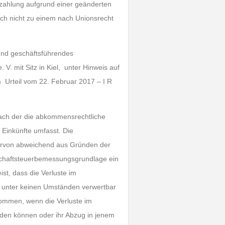
szahlung aufgrund einer geänderten
ch nicht zu einem nach Unionsrecht
 und geschäftsführendes
. mit Sitz in Kiel, unter Hinweis auf
 Urteil vom 22. Februar 2017 – I R
nach der die abkommensrechtliche
e Einkünfte umfasst. Die
ervon abweichend aus Gründen der
rschaftsteuerbemessungsgrundlage ein
st, dass die Verluste im
ch unter keinen Umständen verwertbar
enommen, wenn die Verluste im
rden können oder ihr Abzug in jenem