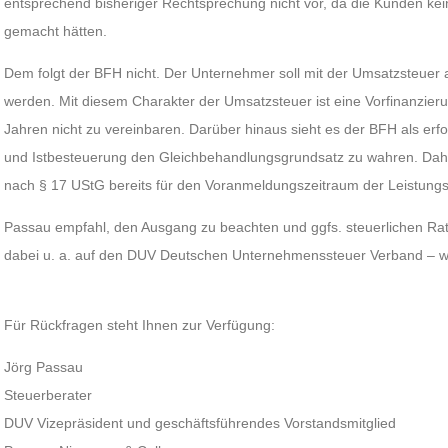
entsprechend bisheriger Rechtsprechung nicht vor, da die Kunden k
gemacht hätten.
Dem folgt der BFH nicht. Der Unternehmer soll mit der Umsatzsteuer al
werden. Mit diesem Charakter der Umsatzsteuer ist eine Vorfinanzier
Jahren nicht zu vereinbaren. Darüber hinaus sieht es der BFH als erfor
und Istbesteuerung den Gleichbehandlungsgrundsatz zu wahren. Daher
nach § 17 UStG bereits für den Voranmeldungszeitraum der Leistung
Passau empfahl, den Ausgang zu beachten und ggfs. steuerlichen Ra
dabei u. a. auf den DUV Deutschen Unternehmenssteuer Verband – w
Für Rückfragen steht Ihnen zur Verfügung:
Jörg Passau
Steuerberater
DUV Vizepräsident und geschäftsführendes Vorstandsmitglied