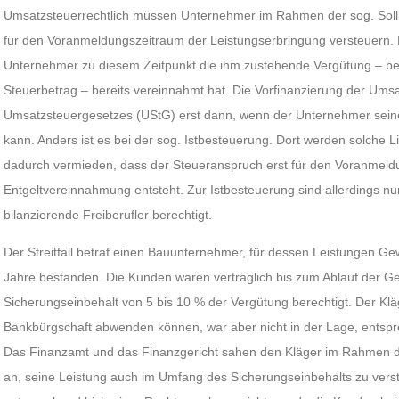
Umsatzsteuerrechtlich müssen Unternehmer im Rahmen der sog. Sollb
für den Voranmeldungszeitraum der Leistungserbringung versteuern. 
Unternehmer zu diesem Zeitpunkt die ihm zustehende Vergütung – be
Steuerbetrag – bereits vereinnahmt hat. Die Vorfinanzierung der Umsa
Umsatzsteuergesetzes (UStG) erst dann, wenn der Unternehmer seine
kann. Anders ist es bei der sog. Istbesteuerung. Dort werden solche Li
dadurch vermieden, dass der Steueranspruch erst für den Voranmeld
Entgeltvereinnahmung entsteht. Zur Istbesteuerung sind allerdings n
bilanzierende Freiberufler berechtigt.
Der Streitfall betraf einen Bauunternehmer, für dessen Leistungen Gew
Jahre bestanden. Die Kunden waren vertraglich bis zum Ablauf der Ge
Sicherungseinbehalt von 5 bis 10 % der Vergütung berechtigt. Der Klä
Bankbürgschaft abwenden können, war aber nicht in der Lage, entsp
Das Finanzamt und das Finanzgericht sahen den Kläger im Rahmen der
an, seine Leistung auch im Umfang des Sicherungseinbehalts zu verste