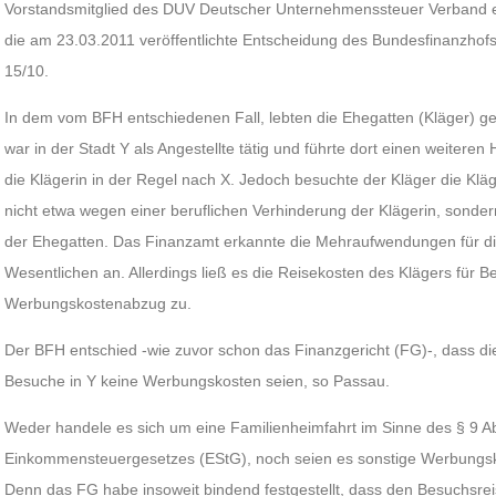
Vorstandsmitglied des DUV Deutscher Unternehmenssteuer Verband e. V
die am 23.03.2011 veröffentlichte Entscheidung des Bundesfinanzhof
15/10.
In dem vom BFH entschiedenen Fall, lebten die Ehegatten (Kläger) ge
war in der Stadt Y als Angestellte tätig und führte dort einen weiter
die Klägerin in der Regel nach X. Jedoch besuchte der Kläger die Klä
nicht etwa wegen einer beruflichen Verhinderung der Klägerin, sonde
der Ehegatten. Das Finanzamt erkannte die Mehraufwendungen für di
Wesentlichen an. Allerdings ließ es die Reisekosten des Klägers für B
Werbungskostenabzug zu.
Der BFH entschied -wie zuvor schon das Finanzgericht (FG)-, dass di
Besuche in Y keine Werbungskosten seien, so Passau.
Weder handele es sich um eine Familienheimfahrt im Sinne des § 9 Ab
Einkommensteuergesetzes (EStG), noch seien es sonstige Werbungsk
Denn das FG habe insoweit bindend festgestellt, dass den Besuchsrei