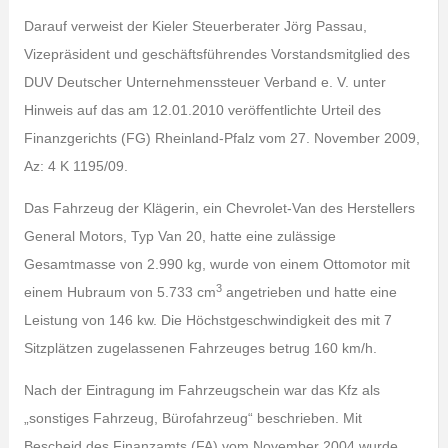
Darauf verweist der Kieler Steuerberater Jörg Passau,
Vizepräsident und geschäftsführendes Vorstandsmitglied des
DUV Deutscher Unternehmenssteuer Verband e. V. unter
Hinweis auf das am 12.01.2010 veröffentlichte Urteil des
Finanzgerichts (FG) Rheinland-Pfalz vom 27. November 2009,
Az: 4 K 1195/09.
Das Fahrzeug der Klägerin, ein Chevrolet-Van des Herstellers
General Motors, Typ Van 20, hatte eine zulässige
Gesamtmasse von 2.990 kg, wurde von einem Ottomotor mit
3
einem Hubraum von 5.733 cm
angetrieben und hatte eine
Leistung von 146 kw. Die Höchstgeschwindigkeit des mit 7
Sitzplätzen zugelassenen Fahrzeuges betrug 160 km/h.
Nach der Eintragung im Fahrzeugschein war das Kfz als
„sonstiges Fahrzeug, Bürofahrzeug“ beschrieben. Mit
Bescheid des Finanzamts (FA) vom November 2004 wurde