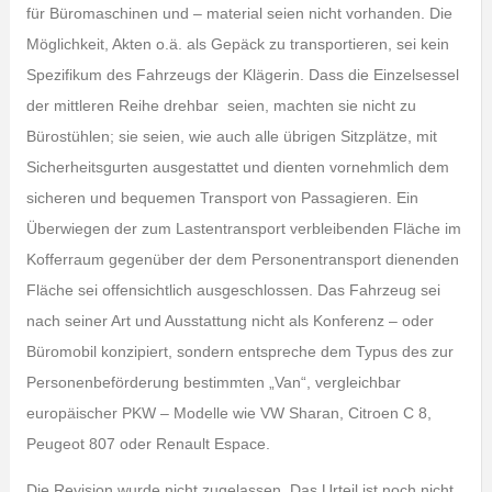
für Büromaschinen und – material seien nicht vorhanden. Die
Möglichkeit, Akten o.ä. als Gepäck zu transportieren, sei kein
Spezifikum des Fahrzeugs der Klägerin. Dass die Einzelsessel
der mittleren Reihe drehbar seien, machten sie nicht zu
Bürostühlen; sie seien, wie auch alle übrigen Sitzplätze, mit
Sicherheitsgurten ausgestattet und dienten vornehmlich dem
sicheren und bequemen Transport von Passagieren. Ein
Überwiegen der zum Lastentransport verbleibenden Fläche im
Kofferraum gegenüber der dem Personentransport dienenden
Fläche sei offensichtlich ausgeschlossen. Das Fahrzeug sei
nach seiner Art und Ausstattung nicht als Konferenz – oder
Büromobil konzipiert, sondern entspreche dem Typus des zur
Personenbeförderung bestimmten „Van“, vergleichbar
europäischer PKW – Modelle wie VW Sharan, Citroen C 8,
Peugeot 807 oder Renault Espace.
Die Revision wurde nicht zugelassen. Das Urteil ist noch nicht