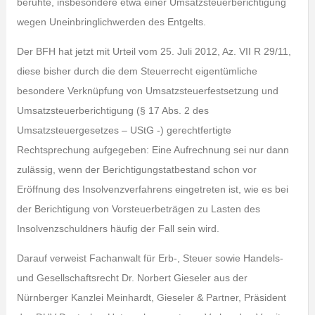
beruhte, insbesondere etwa einer Umsatzsteuerberichtigung
wegen Uneinbringlichwerden des Entgelts.
Der BFH hat jetzt mit Urteil vom 25. Juli 2012, Az. VII R 29/11,
diese bisher durch die dem Steuerrecht eigentümliche
besondere Verknüpfung von Umsatzsteuerfestsetzung und
Umsatzsteuerberichtigung (§ 17 Abs. 2 des
Umsatzsteuergesetzes – UStG -) gerechtfertigte
Rechtsprechung aufgegeben: Eine Aufrechnung sei nur dann
zulässig, wenn der Berichtigungstatbestand schon vor
Eröffnung des Insolvenzverfahrens eingetreten ist, wie es bei
der Berichtigung von Vorsteuerbeträgen zu Lasten des
Insolvenzschuldners häufig der Fall sein wird.
Darauf verweist Fachanwalt für Erb-, Steuer sowie Handels-
und Gesellschaftsrecht Dr. Norbert Gieseler aus der
Nürnberger Kanzlei Meinhardt, Gieseler & Partner, Präsident