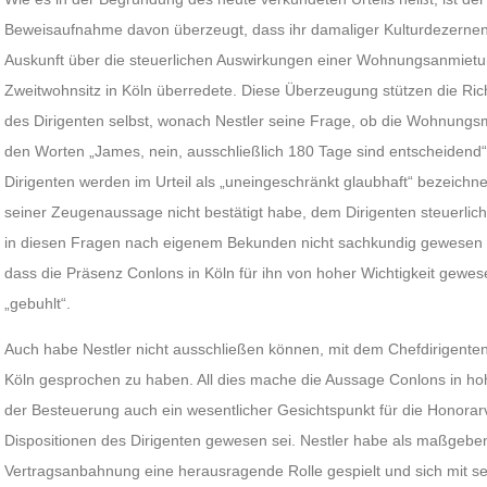
Beweisaufnahme davon überzeugt, dass ihr damaliger Kulturdezernent
Auskunft über die steuerlichen Auswirkungen einer Wohnungsanmietung 
Zweitwohnsitz in Köln überredete. Diese Überzeugung stützen die Ric
des Dirigenten selbst, wonach Nestler seine Frage, ob die Wohnungsm
den Worten „James, nein, ausschließlich 180 Tage sind entscheidend
Dirigenten werden im Urteil als „uneingeschränkt glaubhaft“ bezeich
seiner Zeugenaussage nicht bestätigt habe, dem Dirigenten steuerliche
in diesen Fragen nach eigenem Bekunden nicht sachkundig gewesen 
dass die Präsenz Conlons in Köln für ihn von hoher Wichtigkeit gewe
„gebuhlt“.
Auch habe Nestler nicht ausschließen können, mit dem Chefdirigent
Köln gesprochen zu haben. All dies mache die Aussage Conlons in h
der Besteuerung auch ein wesentlicher Gesichtspunkt für die Honorar
Dispositionen des Dirigenten gewesen sei. Nestler habe als maßgebend
Vertragsanbahnung eine herausragende Rolle gespielt und sich mit s