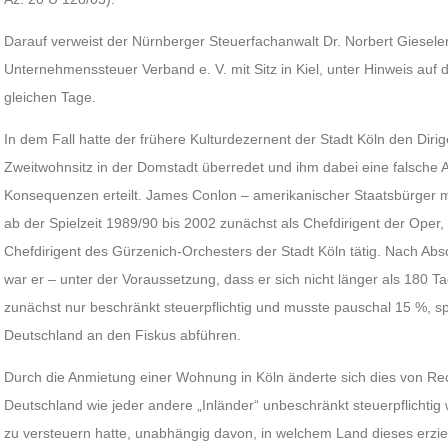
Darauf verweist der Nürnberger Steuerfachanwalt Dr. Norbert Giesele
Unternehmenssteuer Verband e. V. mit Sitz in Kiel, unter Hinweis auf 
gleichen Tage.
In dem Fall hatte der frühere Kulturdezernent der Stadt Köln den Di
Zweitwohnsitz in der Domstadt überredet und ihm dabei eine falsche A
Konsequenzen erteilt. James Conlon – amerikanischer Staatsbürger m
ab der Spielzeit 1989/90 bis 2002 zunächst als Chefdirigent der Oper
Chefdirigent des Gürzenich-Orchesters der Stadt Köln tätig. Nach Absc
war er – unter der Voraussetzung, dass er sich nicht länger als 180 Ta
zunächst nur beschränkt steuerpflichtig und musste pauschal 15 %, sp
Deutschland an den Fiskus abführen.
Durch die Anmietung einer Wohnung in Köln änderte sich dies von Re
Deutschland wie jeder andere „Inländer“ unbeschränkt steuerpflicht
zu versteuern hatte, unabhängig davon, in welchem Land dieses erziel