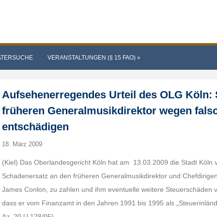
ATERSUCHE
VERANSTALTUNGEN (§ 15 FAO)
»
Aufsehenerregendes Urteil des OLG Köln:
früheren Generalmusikdirektor wegen fals
entschädigen
18. März 2009
(Kiel) Das Oberlandesgericht Köln hat am 13.03.2009 die Stadt Köln ve
Schadenersatz an den früheren Generalmusikdirektor und Chefdirige
James Conlon, zu zahlen und ihm eventuelle weitere Steuerschäden v
dass er vom Finanzamt in den Jahren 1991 bis 1995 als „Steuerinländ
Az. 20 U 128/05).