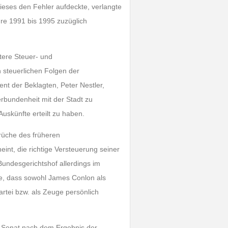
dieses den Fehler aufdeckte, verlangte
re 1991 bis 1995 zuzüglich
itere Steuer- und
n steuerlichen Folgen der
t der Beklagten, Peter Nestler,
rbundenheit mit der Stadt zu
uskünfte erteilt zu haben.
rüche des früheren
int, die richtige Versteuerung seiner
Bundesgerichtshof allerdings im
e, dass sowohl James Conlon als
rtei bzw. als Zeuge persönlich
er Senat nach dem Ergebnis der