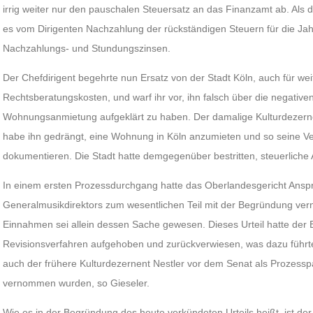
irrig weiter nur den pauschalen Steuersatz an das Finanzamt ab. Als 
es vom Dirigenten Nachzahlung der rückständigen Steuern für die Jah
Nachzahlungs- und Stundungszinsen.
Der Chefdirigent begehrte nun Ersatz von der Stadt Köln, auch für we
Rechtsberatungskosten, und warf ihr vor, ihn falsch über die negative
Wohnungsanmietung aufgeklärt zu haben. Der damalige Kulturdezernen
habe ihn gedrängt, eine Wohnung in Köln anzumieten und so seine Ve
dokumentieren. Die Stadt hatte demgegenüber bestritten, steuerliche A
In einem ersten Prozessdurchgang hatte das Oberlandesgericht Ansp
Generalmusikdirektors zum wesentlichen Teil mit der Begründung verne
Einnahmen sei allein dessen Sache gewesen. Dieses Urteil hatte der 
Revisionsverfahren aufgehoben und zurückverwiesen, was dazu führt
auch der frühere Kulturdezernent Nestler vor dem Senat als Prozesspa
vernommen wurden, so Gieseler.
Wie es in der Begründung des heute verkündeten Urteils heißt, ist d